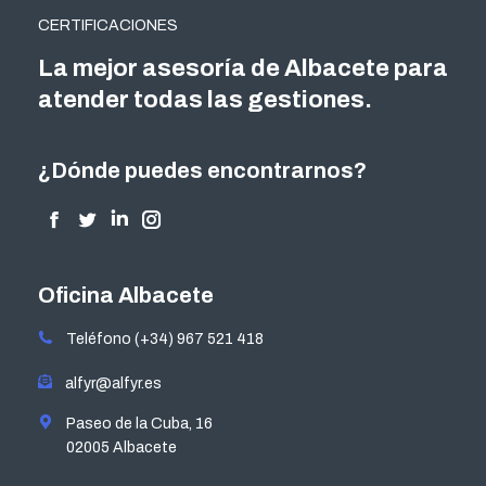
CERTIFICACIONES
La mejor asesoría de Albacete para
atender todas las gestiones.
¿Dónde puedes encontrarnos?
Encuéntranos en:
Facebook
Twitter
Linkedin
Instagram
page
page
page
page
opens
opens
opens
opens
Oficina Albacete
in
in
in
in
Teléfono (+34) 967 521 418
new
new
new
new
window
window
window
window
alfyr@alfyr.es
Paseo de la Cuba, 16
02005 Albacete