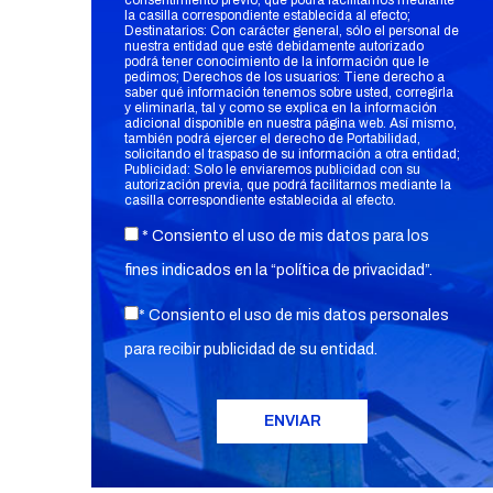
consentimiento previo, que podrá facilitarnos mediante
la casilla correspondiente establecida al efecto;
Destinatarios: Con carácter general, sólo el personal de
nuestra entidad que esté debidamente autorizado
podrá tener conocimiento de la información que le
pedimos; Derechos de los usuarios: Tiene derecho a
saber qué información tenemos sobre usted, corregirla
y eliminarla, tal y como se explica en la información
adicional disponible en nuestra página web. Así mismo,
también podrá ejercer el derecho de Portabilidad,
solicitando el traspaso de su información a otra entidad;
Publicidad: Solo le enviaremos publicidad con su
autorización previa, que podrá facilitarnos mediante la
casilla correspondiente establecida al efecto.
* Consiento el uso de mis datos para los
fines indicados en la “
política de privacidad
”.
* Consiento el uso de mis datos personales
para recibir publicidad de su entidad.