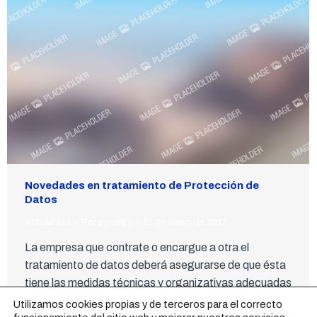
Novedades en tratamiento de Protección de
Datos
Actualidad
Por
synergy
15 de mayo de 2017
La empresa que contrate o encargue a otra el
tratamiento de datos deberá asegurarse de que ésta
tiene las medidas técnicas y organizativas adecuadas
para garantizar los niveles de seguridad y la
Utilizamos cookies propias y de terceros para el correcto