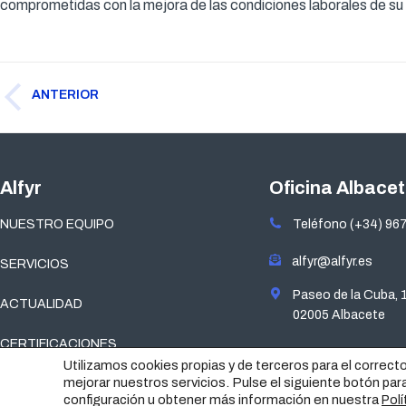
comprometidas con la mejora de las condiciones laborales de su p
Navegación
ANTERIOR
entre
Publicación
publicaciones
anterior:
Alfyr
Oficina Albace
NUESTRO EQUIPO
Teléfono (+34) 967
alfyr@alfyr.es
SERVICIOS
Paseo de la Cuba, 
ACTUALIDAD
02005 Albacete
CERTIFICACIONES
Utilizamos cookies propias y de terceros para el correct
mejorar nuestros servicios. Pulse el siguiente botón par
configuración u obtener más información en nuestra
Polí