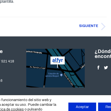
lantilla.
SIGUIENTE
Publicación
siguiente:
te
¿Dónd
encon
 521 418
Encuéntra
Facebo
Twi
page
pa
16
opens
op
in
in
new
ne
o funcionamiento del sitio web y
window
wi
a aceptar su uso. Puede cambiar la
Aceptar
Re
o pulsando
tica de cookies