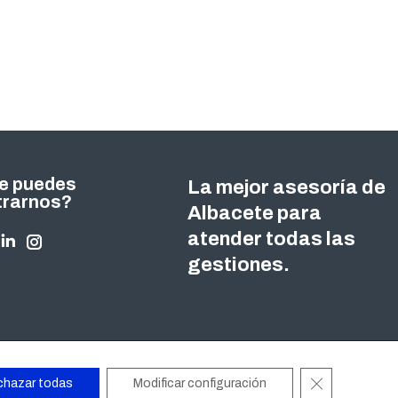
e puedes
La mejor asesoría de
trarnos?
Albacete para
atender todas las
nos en:
ok
tter
Linkedin
Instagram
gestiones.
ge
page
page
ens
opens
opens
in
in
w
new
new
ndow
window
window
Cerrar el ban
chazar todas
Modificar configuración