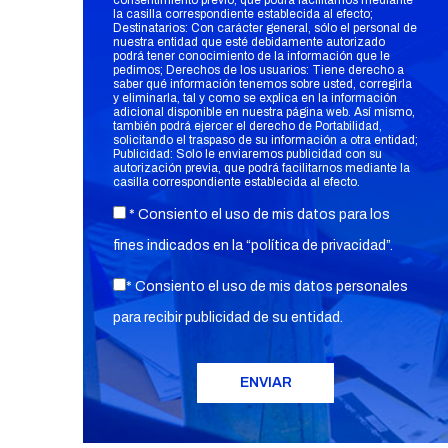
consentimiento previo, que podrá facilitarnos mediante
la casilla correspondiente establecida al efecto;
Destinatarios: Con carácter general, sólo el personal de
nuestra entidad que esté debidamente autorizado
podrá tener conocimiento de la información que le
pedimos; Derechos de los usuarios: Tiene derecho a
saber qué información tenemos sobre usted, corregirla
y eliminarla, tal y como se explica en la información
adicional disponible en nuestra página web. Así mismo,
también podrá ejercer el derecho de Portabilidad,
solicitando el traspaso de su información a otra entidad;
Publicidad: Solo le enviaremos publicidad con su
autorización previa, que podrá facilitarnos mediante la
casilla correspondiente establecida al efecto.
* Consiento el uso de mis datos para los
fines indicados en la “
política de privacidad
”.
* Consiento el uso de mis datos personales
para recibir publicidad de su entidad.