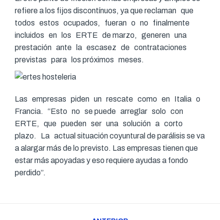
refiere a los fijos discontínuos, ya que reclaman que
todos estos ocupados, fueran o no finalmente
incluidos en los ERTE de marzo, generen una
prestación ante la escasez de contrataciones
previstas para los próximos meses.
Las empresas piden un rescate como en Italia o
Francia. “Esto no se puede arreglar solo con
ERTE, que pueden ser una solución a corto
plazo. La actual situación coyuntural de parálisis se va
a alargar más de lo previsto. Las empresas tienen que
estar más apoyadas y eso requiere ayudas a fondo
perdido”.
Navegación