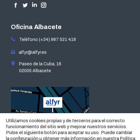
Encuéntranos en:
Facebook
Twitter
Linkedin
Instagram
page
page
page
page
opens
opens
opens
opens
Oficina Albacete
in
in
in
in
Teléfono (+34) 967 521 418
new
new
new
new
window
window
window
window
alfyr@alfyr.es
Paseo de la Cuba, 16
02005 Albacete
Utilizamos cookies propias y de terceros para el correcto
funcionamiento del sitio web y mejorar nuestros servicios.
Pulse el siguiente botón para aceptar su uso. Puede cambiar
la configuración u obtener más información en nuestra
Política