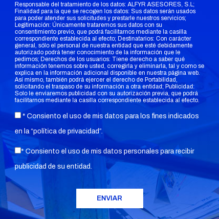
Responsable del tratamiento de los datos: ALFYR ASESORES, S.L;
Finalidad para la que se recogen los datos: Sus datos serán usados
para poder atender sus solicitudes y prestarle nuestros servicios;
Legitimación: Únicamente trataremos sus datos con su
consentimiento previo, que podrá facilitarnos mediante la casilla
correspondiente establecida al efecto; Destinatarios: Con carácter
general, sólo el personal de nuestra entidad que esté debidamente
autorizado podrá tener conocimiento de la información que le
pedimos; Derechos de los usuarios: Tiene derecho a saber qué
información tenemos sobre usted, corregirla y eliminarla, tal y como se
explica en la información adicional disponible en nuestra página web.
Así mismo, también podrá ejercer el derecho de Portabilidad,
solicitando el traspaso de su información a otra entidad; Publicidad:
Solo le enviaremos publicidad con su autorización previa, que podrá
facilitarnos mediante la casilla correspondiente establecida al efecto.
* Consiento el uso de mis datos para los fines indicados
en la “
política de privacidad
”.
* Consiento el uso de mis datos personales para recibir
publicidad de su entidad.