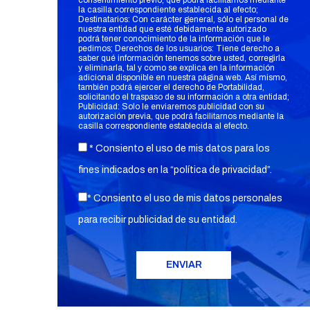
consentimiento previo, que podrá facilitarnos mediante
la casilla correspondiente establecida al efecto;
Destinatarios: Con carácter general, sólo el personal de
nuestra entidad que esté debidamente autorizado
podrá tener conocimiento de la información que le
pedimos; Derechos de los usuarios: Tiene derecho a
saber qué información tenemos sobre usted, corregirla
y eliminarla, tal y como se explica en la información
adicional disponible en nuestra página web. Así mismo,
también podrá ejercer el derecho de Portabilidad,
solicitando el traspaso de su información a otra entidad;
Publicidad: Solo le enviaremos publicidad con su
autorización previa, que podrá facilitarnos mediante la
casilla correspondiente establecida al efecto.
* Consiento el uso de mis datos para los
fines indicados en la “
política de privacidad
”.
* Consiento el uso de mis datos personales
para recibir publicidad de su entidad.