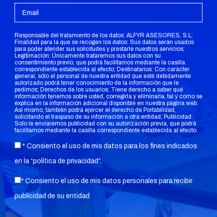
Responsable del tratamiento de los datos: ALFYR ASESORES, S.L;
Finalidad para la que se recogen los datos: Sus datos serán usados
para poder atender sus solicitudes y prestarle nuestros servicios;
Legitimación: Únicamente trataremos sus datos con su
consentimiento previo, que podrá facilitarnos mediante la casilla
correspondiente establecida al efecto; Destinatarios: Con carácter
general, sólo el personal de nuestra entidad que esté debidamente
autorizado podrá tener conocimiento de la información que le
pedimos; Derechos de los usuarios: Tiene derecho a saber qué
información tenemos sobre usted, corregirla y eliminarla, tal y como se
explica en la información adicional disponible en nuestra página web.
Así mismo, también podrá ejercer el derecho de Portabilidad,
solicitando el traspaso de su información a otra entidad; Publicidad:
Solo le enviaremos publicidad con su autorización previa, que podrá
facilitarnos mediante la casilla correspondiente establecida al efecto.
* Consiento el uso de mis datos para los fines indicados
en la “
política de privacidad
”.
* Consiento el uso de mis datos personales para recibir
publicidad de su entidad.