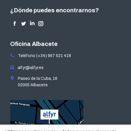
¿Dónde puedes encontrarnos?
Encuéntranos en:
Facebook
Twitter
Linkedin
Instagram
page
page
page
page
opens
opens
opens
opens
Oficina Albacete
in
in
in
in
Teléfono (+34) 967 521 418
new
new
new
new
window
window
window
window
alfyr@alfyr.es
Paseo de la Cuba, 16
02005 Albacete