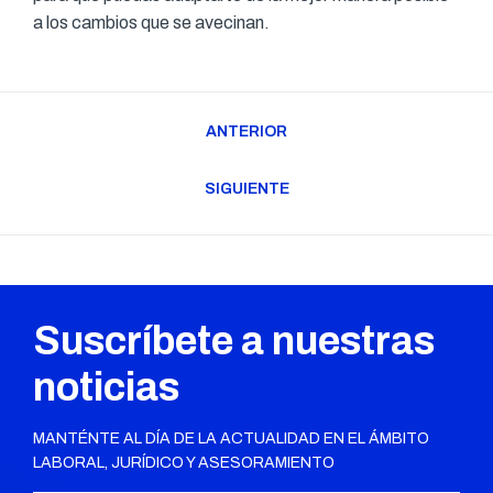
a los cambios que se avecinan.
Navegación
ANTERIOR
entre
Publicación
publicaciones
anterior:
SIGUIENTE
Publicación
siguiente:
Suscríbete a nuestras
noticias
MANTÉNTE AL DÍA DE LA ACTUALIDAD EN EL ÁMBITO
LABORAL, JURÍDICO Y ASESORAMIENTO