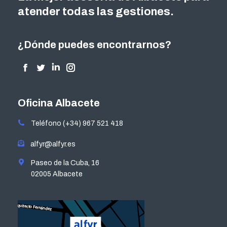
atender todas las gestiones.
¿Dónde puedes encontrarnos?
Encuéntranos en:
Facebook
Twitter
Linkedin
Instagram
page
page
page
page
opens
opens
opens
opens
Oficina Albacete
in
in
in
in
Teléfono (+34) 967 521 418
new
new
new
new
window
window
window
window
alfyr@alfyr.es
Paseo de la Cuba, 16
02005 Albacete