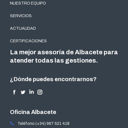
NUESTRO EQUIPO
SERVICIOS
ACTUALIDAD
CERTIFICACIONES
La mejor asesoría de Albacete para
atender todas las gestiones.
¿Dónde puedes encontrarnos?
Encuéntranos en:
Facebook
Twitter
Linkedin
Instagram
page
page
page
page
opens
opens
opens
opens
Oficina Albacete
in
in
in
in
Teléfono (+34) 967 521 418
new
new
new
new