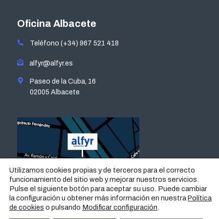
page
page
page
page
opens
opens
opens
opens
Oficina Albacete
in
in
in
in
Teléfono (+34) 967 521 418
new
new
new
new
window
window
window
window
alfyr@alfyr.es
Paseo de la Cuba, 16
02005 Albacete
Utilizamos cookies propias y de terceros para el correcto
funcionamiento del sitio web y mejorar nuestros servicios.
Pulse el siguiente botón para aceptar su uso. Puede cambiar
la configuración u obtener más información en nuestra
Política
o pulsando
Modificar configuración
.
de cookies