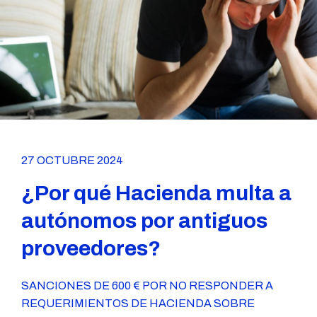
27 OCTUBRE 2024
¿Por qué Hacienda multa a
autónomos por antiguos
proveedores?
SANCIONES DE 600 € POR NO RESPONDER A
REQUERIMIENTOS DE HACIENDA SOBRE