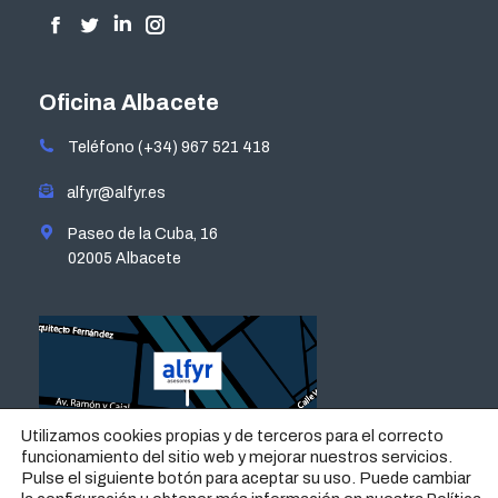
Encuéntranos en:
Facebook
Twitter
Linkedin
Instagram
page
page
page
page
opens
opens
opens
opens
Oficina Albacete
in
in
in
in
Teléfono (+34) 967 521 418
new
new
new
new
window
window
window
window
alfyr@alfyr.es
Paseo de la Cuba, 16
02005 Albacete
Utilizamos cookies propias y de terceros para el correcto
funcionamiento del sitio web y mejorar nuestros servicios.
Pulse el siguiente botón para aceptar su uso. Puede cambiar