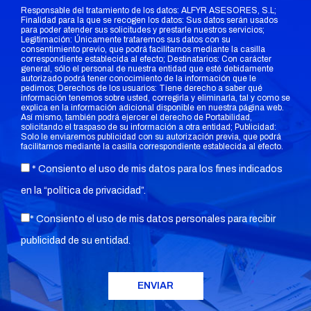
Responsable del tratamiento de los datos: ALFYR ASESORES, S.L;
Finalidad para la que se recogen los datos: Sus datos serán usados
para poder atender sus solicitudes y prestarle nuestros servicios;
Legitimación: Únicamente trataremos sus datos con su
consentimiento previo, que podrá facilitarnos mediante la casilla
correspondiente establecida al efecto; Destinatarios: Con carácter
general, sólo el personal de nuestra entidad que esté debidamente
autorizado podrá tener conocimiento de la información que le
pedimos; Derechos de los usuarios: Tiene derecho a saber qué
información tenemos sobre usted, corregirla y eliminarla, tal y como se
explica en la información adicional disponible en nuestra página web.
Así mismo, también podrá ejercer el derecho de Portabilidad,
solicitando el traspaso de su información a otra entidad; Publicidad:
Solo le enviaremos publicidad con su autorización previa, que podrá
facilitarnos mediante la casilla correspondiente establecida al efecto.
* Consiento el uso de mis datos para los fines indicados
en la “
política de privacidad
”.
* Consiento el uso de mis datos personales para recibir
publicidad de su entidad.