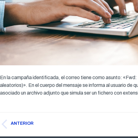
En la campaña identificada, el correo tiene como asunto: «Fwd:
aleatorios)». En el cuerpo del mensaje se informa al usuario de qu
asociado un archivo adjunto que simula ser un fichero con extensi
Navegación
ANTERIOR
entre
Publicación
publicaciones
anterior: