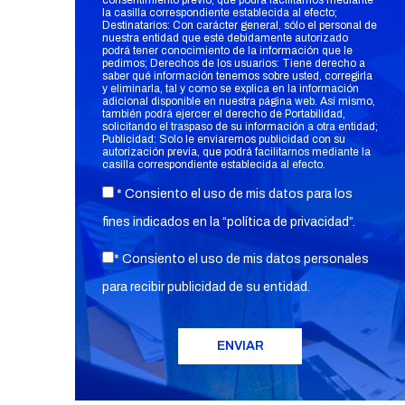
consentimiento previo, que podrá facilitarnos mediante
la casilla correspondiente establecida al efecto;
Destinatarios: Con carácter general, sólo el personal de
nuestra entidad que esté debidamente autorizado
podrá tener conocimiento de la información que le
pedimos; Derechos de los usuarios: Tiene derecho a
saber qué información tenemos sobre usted, corregirla
y eliminarla, tal y como se explica en la información
adicional disponible en nuestra página web. Así mismo,
también podrá ejercer el derecho de Portabilidad,
solicitando el traspaso de su información a otra entidad;
Publicidad: Solo le enviaremos publicidad con su
autorización previa, que podrá facilitarnos mediante la
casilla correspondiente establecida al efecto.
* Consiento el uso de mis datos para los
fines indicados en la “
política de privacidad
”.
* Consiento el uso de mis datos personales
para recibir publicidad de su entidad.