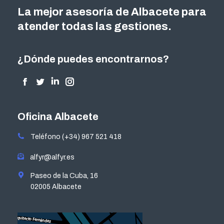
La mejor asesoría de Albacete para
atender todas las gestiones.
¿Dónde puedes encontrarnos?
Encuéntranos en:
Facebook
Twitter
Linkedin
Instagram
page
page
page
page
opens
opens
opens
opens
Oficina Albacete
in
in
in
in
Teléfono (+34) 967 521 418
new
new
new
new
window
window
window
window
alfyr@alfyr.es
Paseo de la Cuba, 16
02005 Albacete