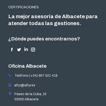
CERTIFICACIONES
La mejor asesoría de Albacete para
atender todas las gestiones.
¿Dónde puedes encontrarnos?
Encuéntranos en:
Facebook
Twitter
Linkedin
Instagram
page
page
page
page
opens
opens
opens
opens
Oficina Albacete
in
in
in
in
Teléfono (+34) 967 521 418
new
new
new
new
window
window
window
window
alfyr@alfyr.es
Paseo de la Cuba, 16
02005 Albacete