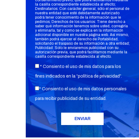
consentimiento previo, que podrá facilitarnos mediante
la casilla correspondiente establecida al efecto;
Destinatarios: Con carácter general, sólo el personal de
nuestra entidad que esté debidamente autorizado
podrá tener conocimiento de la información que le
pedimos; Derechos de los usuarios: Tiene derecho a
saber qué información tenemos sobre usted, corregirla
y eliminarla, tal y como se explica en la información
adicional disponible en nuestra página web. Así mismo,
también podrá ejercer el derecho de Portabilidad,
solicitando el traspaso de su información a otra entidad;
Publicidad: Solo le enviaremos publicidad con su
autorización previa, que podrá facilitarnos mediante la
casilla correspondiente establecida al efecto.
* Consiento el uso de mis datos para los
fines indicados en la “
política de privacidad
”.
* Consiento el uso de mis datos personales
para recibir publicidad de su entidad.