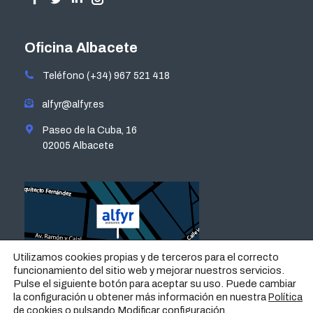
Facebook
Twitter
Linkedin
Instagram
page
page
page
page
opens
opens
opens
opens
Oficina Albacete
in
in
in
in
Teléfono (+34) 967 521 418
new
new
new
new
window
window
window
window
alfyr@alfyr.es
Paseo de la Cuba, 16
02005 Albacete
Utilizamos cookies propias y de terceros para el correcto
funcionamiento del sitio web y mejorar nuestros servicios.
Pulse el siguiente botón para aceptar su uso. Puede cambiar
la configuración u obtener más información en nuestra
Política
o pulsando
Modificar configuración
.
de cookies