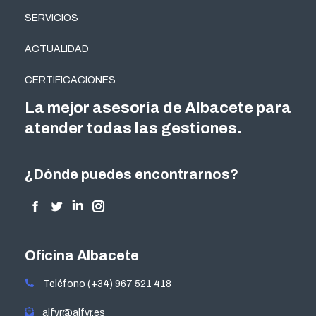
SERVICIOS
ACTUALIDAD
CERTIFICACIONES
La mejor asesoría de Albacete para
atender todas las gestiones.
¿Dónde puedes encontrarnos?
Encuéntranos en:
Facebook
Twitter
Linkedin
Instagram
page
page
page
page
opens
opens
opens
opens
Oficina Albacete
in
in
in
in
Teléfono (+34) 967 521 418
new
new
new
new
window
window
window
window
alfyr@alfyr.es