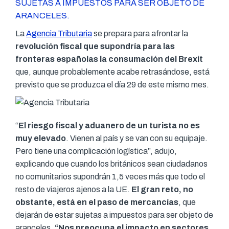
SUJETAS A IMPUESTOS PARA SER OBJETO DE
ARANCELES.
La
Agencia Tributaria
se prepara para afrontar la
revolución fiscal que supondría para las
fronteras españolas la consumación del Brexit
que, aunque probablemente acabe retrasándose, está
previsto que se produzca el día 29 de este mismo mes.
“
El riesgo fiscal y aduanero de un turista no es
muy elevado
. Vienen al país y se van con su equipaje.
Pero tiene una complicación logística”, adujo,
explicando que cuando los británicos sean ciudadanos
no comunitarios supondrán 1,5 veces más que todo el
resto de viajeros ajenos a la UE.
El gran reto, no
obstante, está en el paso de mercancías
, que
dejarán de estar sujetas a impuestos para ser objeto de
aranceles.
“Nos preocupa el impacto en sectores