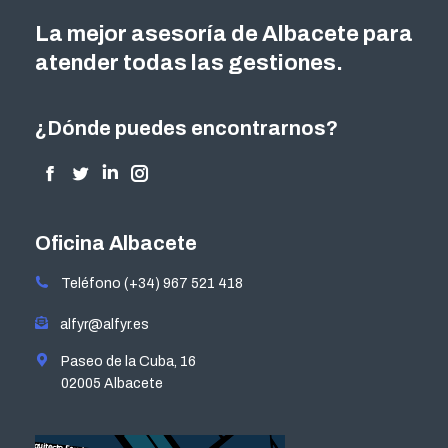
La mejor asesoría de Albacete para
atender todas las gestiones.
¿Dónde puedes encontrarnos?
Encuéntranos en:
Facebook
Twitter
Linkedin
Instagram
page
page
page
page
opens
opens
opens
opens
Oficina Albacete
in
in
in
in
Teléfono (+34) 967 521 418
new
new
new
new
window
window
window
window
alfyr@alfyr.es
Paseo de la Cuba, 16
02005 Albacete