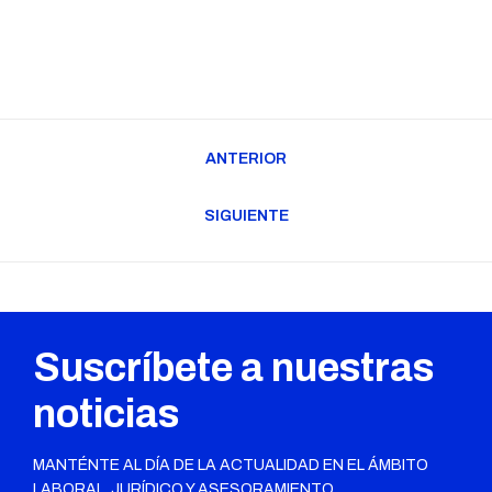
Navegación
ANTERIOR
entre
Publicación
publicaciones
anterior:
SIGUIENTE
Publicación
siguiente:
Suscríbete a nuestras
noticias
MANTÉNTE AL DÍA DE LA ACTUALIDAD EN EL ÁMBITO
LABORAL, JURÍDICO Y ASESORAMIENTO