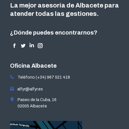
La mejor asesoría de Albacete para
atender todas las gestiones.
¿Dónde puedes encontrarnos?
Encuéntranos en:
Facebook
Twitter
Linkedin
Instagram
page
page
page
page
opens
opens
opens
opens
Oficina Albacete
in
in
in
in
Teléfono (+34) 967 521 418
new
new
new
new
window
window
window
window
alfyr@alfyr.es
Paseo de la Cuba, 16
02005 Albacete