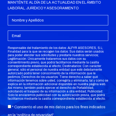
MANTÉNTE AL DÍA DE LA ACTUALIDAD EN EL ÁMBITO
LABORAL, JURÍDICO Y ASESORAMIENTO
Responsable del tratamiento de los datos: ALFYR ASESORES, S.L;
Finalidad para la que se recogen los datos: Sus datos serán usados
para poder atender sus solicitudes y prestarle nuestros servicios;
Legitimación: Únicamente trataremos sus datos con su
consentimiento previo, que podrá facilitarnos mediante la casilla
correspondiente establecida al efecto; Destinatarios: Con carácter
general, sólo el personal de nuestra entidad que esté debidamente
autorizado podrá tener conocimiento de la información que le
pedimos; Derechos de los usuarios: Tiene derecho a saber qué
información tenemos sobre usted, corregirla y eliminarla, tal y como se
explica en la información adicional disponible en nuestra página web.
Así mismo, también podrá ejercer el derecho de Portabilidad,
solicitando el traspaso de su información a otra entidad; Publicidad:
Solo le enviaremos publicidad con su autorización previa, que podrá
facilitarnos mediante la casilla correspondiente establecida al efecto.
* Consiento el uso de mis datos para los fines indicados
en la “
política de privacidad
”.