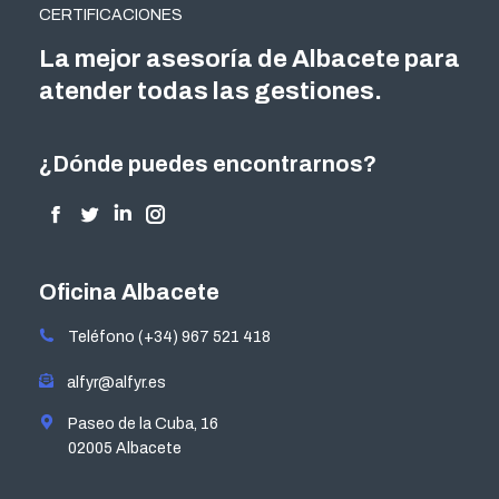
CERTIFICACIONES
La mejor asesoría de Albacete para
atender todas las gestiones.
¿Dónde puedes encontrarnos?
Encuéntranos en:
Facebook
Twitter
Linkedin
Instagram
page
page
page
page
opens
opens
opens
opens
Oficina Albacete
in
in
in
in
Teléfono (+34) 967 521 418
new
new
new
new
window
window
window
window
alfyr@alfyr.es
Paseo de la Cuba, 16
02005 Albacete