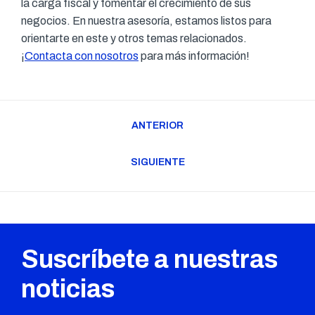
la carga fiscal y fomentar el crecimiento de sus
negocios. En nuestra asesoría, estamos listos para
orientarte en este y otros temas relacionados.
¡
Contacta con nosotros
para más información!
Navegación
ANTERIOR
entre
Publicación
publicaciones
anterior:
SIGUIENTE
Publicación
siguiente:
Suscríbete a nuestras
noticias