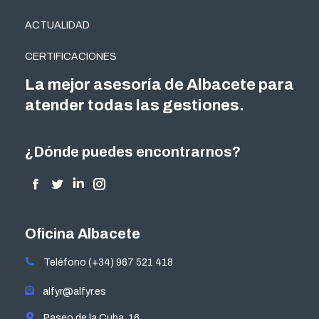
ACTUALIDAD
CERTIFICACIONES
La mejor asesoría de Albacete para
atender todas las gestiones.
¿Dónde puedes encontrarnos?
Encuéntranos en:
Facebook
Twitter
Linkedin
Instagram
page
page
page
page
opens
opens
opens
opens
Oficina Albacete
in
in
in
in
Teléfono (+34) 967 521 418
new
new
new
new
window
window
window
window
alfyr@alfyr.es
Paseo de la Cuba, 16