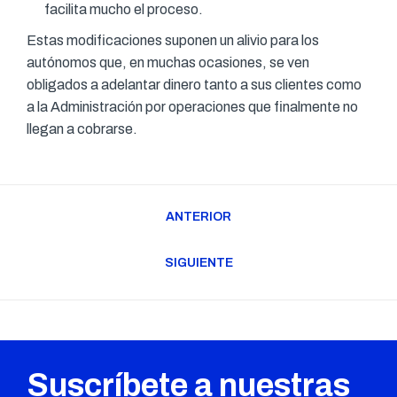
facilita mucho el proceso.
Estas modificaciones suponen un alivio para los
autónomos que, en muchas ocasiones, se ven
obligados a adelantar dinero tanto a sus clientes como
a la Administración por operaciones que finalmente no
llegan a cobrarse.
Navegación
ANTERIOR
entre
Publicación
publicaciones
anterior:
SIGUIENTE
Publicación
siguiente:
Suscríbete a nuestras