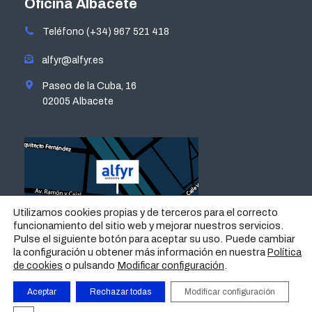
Oficina Albacete
in
in
in
in
Teléfono (+34) 967 521 418
new
new
new
new
window
window
window
window
alfyr@alfyr.es
Paseo de la Cuba, 16
02005 Albacete
Utilizamos cookies propias y de terceros para el correcto
funcionamiento del sitio web y mejorar nuestros servicios.
Pulse el siguiente botón para aceptar su uso. Puede cambiar
la configuración u obtener más información en nuestra
Política
o pulsando
Modificar configuración
.
de cookies
Aceptar
Rechazar todas
Modificar configuración
AVISO LEGAL
|
POLÍTICA DE PRIVACIDAD
|
POLÍTICA DE