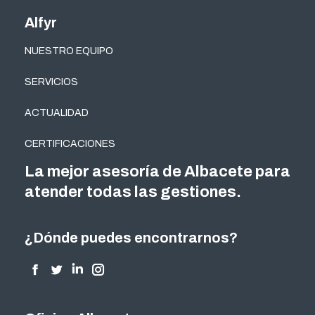
Alfyr
NUESTRO EQUIPO
SERVICIOS
ACTUALIDAD
CERTIFICACIONES
La mejor asesoría de Albacete para
atender todas las gestiones.
¿Dónde puedes encontrarnos?
Encuéntranos en:
Facebook
Twitter
Linkedin
Instagram
page
page
page
page
opens
opens
opens
opens