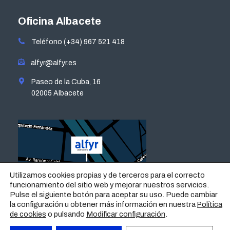
page
page
page
page
opens
opens
opens
opens
Oficina Albacete
in
in
in
in
Teléfono (+34) 967 521 418
new
new
new
new
window
window
window
window
alfyr@alfyr.es
Paseo de la Cuba, 16
02005 Albacete
Utilizamos cookies propias y de terceros para el correcto
funcionamiento del sitio web y mejorar nuestros servicios.
Pulse el siguiente botón para aceptar su uso. Puede cambiar
la configuración u obtener más información en nuestra
Política
o pulsando
Modificar configuración
.
de cookies