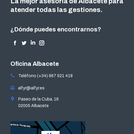
La mejor asesoría de Albacete para
atender todas las gestiones.
¿Dónde puedes encontrarnos?
Encuéntranos en:
Facebook
Twitter
Linkedin
Instagram
page
page
page
page
opens
opens
opens
opens
Oficina Albacete
in
in
in
in
Teléfono (+34) 967 521 418
new
new
new
new
window
window
window
window
alfyr@alfyr.es
Paseo de la Cuba, 16
02005 Albacete