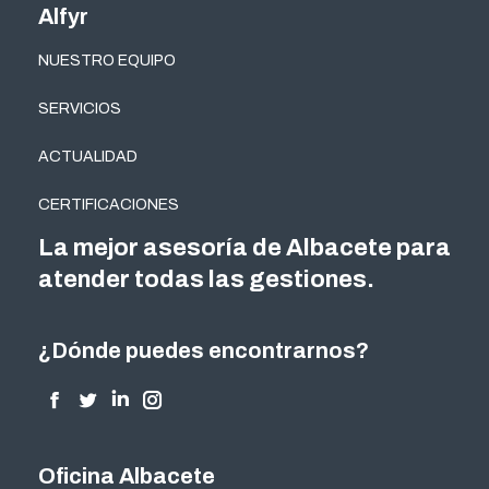
Alfyr
NUESTRO EQUIPO
SERVICIOS
ACTUALIDAD
CERTIFICACIONES
La mejor asesoría de Albacete para
atender todas las gestiones.
¿Dónde puedes encontrarnos?
Encuéntranos en:
Facebook
Twitter
Linkedin
Instagram
page
page
page
page
opens
opens
opens
opens
Oficina Albacete