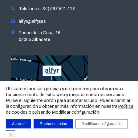
in
in
in
in
Teléfono (+34) 967 521 418
new
new
new
new
window
window
window
window
alfyr@alfyr.es
Paseo de la Cuba, 16
02005 Albacete
Utilizamos cookies propias y de terceros para el correcto
funcionamiento del sitio web y mejorar nuestros servicios.
Pulse el siguiente botón para aceptar su uso. Puede cambiar
la configuración u obtener más información en nuestra
Política
o pulsando
Modificar configuración
.
de cookies
Aceptar
Rechazar todas
Modificar configuración
AVISO LEGAL
|
POLÍTICA DE PRIVACIDAD
|
POLÍTICA DE
Cerrar el banner de cookies RGPD