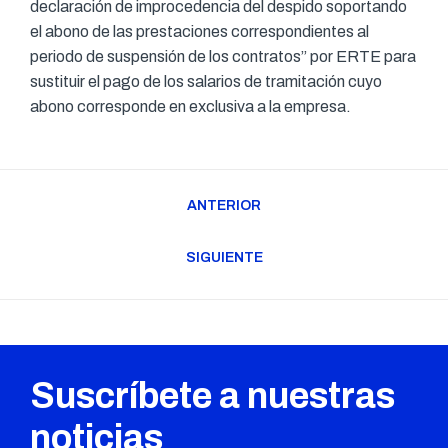
declaración de improcedencia del despido soportando
el abono de las prestaciones correspondientes al
periodo de suspensión de los contratos” por ERTE para
sustituir el pago de los salarios de tramitación cuyo
abono corresponde en exclusiva a la empresa.
Navegación
ANTERIOR
entre
Publicación
publicaciones
anterior:
SIGUIENTE
Publicación
siguiente:
Suscríbete a nuestras
noticias