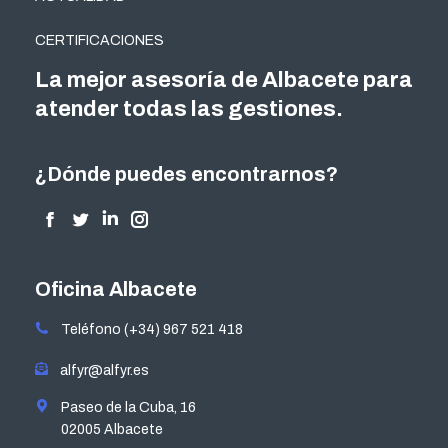
CERTIFICACIONES
La mejor asesoría de Albacete para
atender todas las gestiones.
¿Dónde puedes encontrarnos?
Encuéntranos en:
Facebook
Twitter
Linkedin
Instagram
page
page
page
page
opens
opens
opens
opens
Oficina Albacete
in
in
in
in
Teléfono (+34) 967 521 418
new
new
new
new
window
window
window
window
alfyr@alfyr.es
Paseo de la Cuba, 16
02005 Albacete