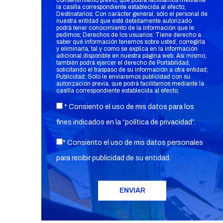
consentimiento previo, que podrá facilitarnos mediante
la casilla correspondiente establecida al efecto;
Destinatarios: Con carácter general, sólo el personal de
nuestra entidad que esté debidamente autorizado
podrá tener conocimiento de la información que le
pedimos; Derechos de los usuarios: Tiene derecho a
saber qué información tenemos sobre usted, corregirla
y eliminarla, tal y como se explica en la información
adicional disponible en nuestra página web. Así mismo,
también podrá ejercer el derecho de Portabilidad,
solicitando el traspaso de su información a otra entidad;
Publicidad: Solo le enviaremos publicidad con su
autorización previa, que podrá facilitarnos mediante la
casilla correspondiente establecida al efecto.
* Consiento el uso de mis datos para los
fines indicados en la “
política de privacidad
”.
* Consiento el uso de mis datos personales
para recibir publicidad de su entidad.