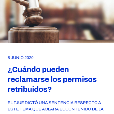
8 JUNIO 2020
¿Cuándo pueden
reclamarse los permisos
retribuidos?
EL
TJUE
DICTÓ UNA SENTENCIA RESPECTO A
ESTE TEMA QUE ACLARA EL CONTENIDO DE LA