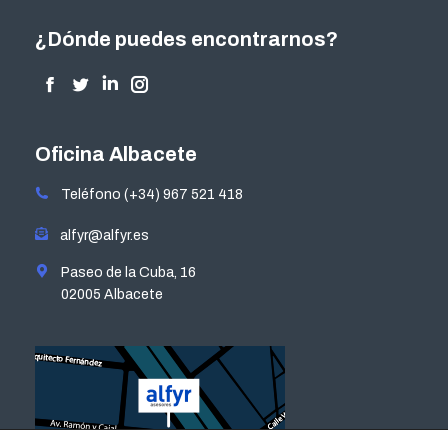
¿Dónde puedes encontrarnos?
Encuéntranos en:
Facebook
Twitter
Linkedin
Instagram
page
page
page
page
opens
opens
opens
opens
Oficina Albacete
in
in
in
in
Teléfono (+34) 967 521 418
new
new
new
new
window
window
window
window
alfyr@alfyr.es
Paseo de la Cuba, 16
02005 Albacete