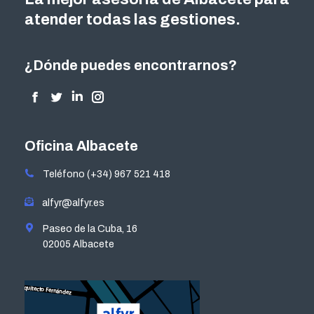
atender todas las gestiones.
¿Dónde puedes encontrarnos?
Encuéntranos en:
Facebook
Twitter
Linkedin
Instagram
page
page
page
page
opens
opens
opens
opens
Oficina Albacete
in
in
in
in
Teléfono (+34) 967 521 418
new
new
new
new
window
window
window
window
alfyr@alfyr.es
Paseo de la Cuba, 16
02005 Albacete