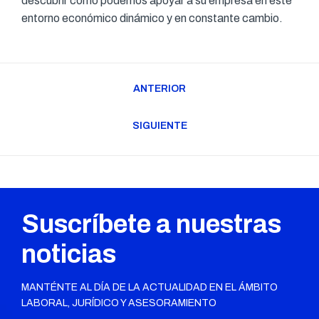
descubrir cómo podemos apoyar a su empresa en este
entorno económico dinámico y en constante cambio.
Navegación
ANTERIOR
entre
Publicación
publicaciones
anterior:
SIGUIENTE
Publicación
siguiente:
Suscríbete a nuestras
noticias
MANTÉNTE AL DÍA DE LA ACTUALIDAD EN EL ÁMBITO
LABORAL, JURÍDICO Y ASESORAMIENTO