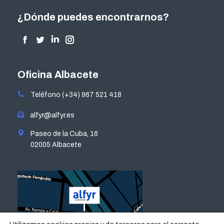
¿Dónde puedes encontrarnos?
Encuéntranos en:
Facebook
Twitter
Linkedin
Instagram
page
page
page
page
opens
opens
opens
opens
Oficina Albacete
in
in
in
in
Teléfono (+34) 967 521 418
new
new
new
new
window
window
window
window
alfyr@alfyr.es
Paseo de la Cuba, 16
02005 Albacete