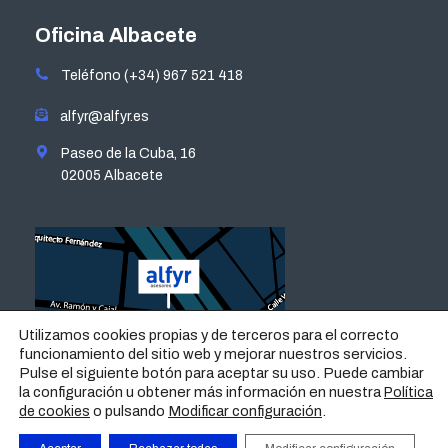
page
page
page
page
opens
opens
opens
opens
Oficina Albacete
in
in
in
in
Teléfono (+34) 967 521 418
new
new
new
new
window
window
window
window
alfyr@alfyr.es
Paseo de la Cuba, 16
02005 Albacete
Utilizamos cookies propias y de terceros para el correcto
funcionamiento del sitio web y mejorar nuestros servicios.
Pulse el siguiente botón para aceptar su uso. Puede cambiar
la configuración u obtener más información en nuestra
Política
o pulsando
Modificar configuración
.
de cookies