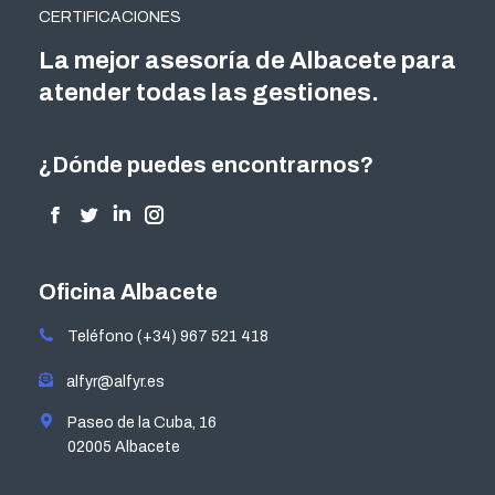
CERTIFICACIONES
La mejor asesoría de Albacete para
atender todas las gestiones.
¿Dónde puedes encontrarnos?
Encuéntranos en:
Facebook
Twitter
Linkedin
Instagram
page
page
page
page
opens
opens
opens
opens
Oficina Albacete
in
in
in
in
Teléfono (+34) 967 521 418
new
new
new
new
window
window
window
window
alfyr@alfyr.es
Paseo de la Cuba, 16
02005 Albacete