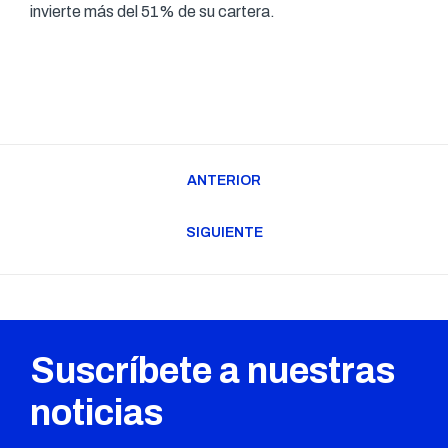
invierte más del 51% de su cartera.
Navegación
ANTERIOR
entre
Publicación
publicaciones
anterior:
SIGUIENTE
Publicación
siguiente:
Suscríbete a nuestras
noticias