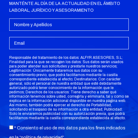
MANTÉNTE AL DÍA DE LA ACTUALIDAD EN EL ÁMBITO
LABORAL, JURÍDICO Y ASESORAMIENTO
Responsable del tratamiento de los datos: ALFYR ASESORES, S.L;
Finalidad para la que se recogen los datos: Sus datos serán usados
para poder atender sus solicitudes y prestarle nuestros servicios;
Legitimación: Únicamente trataremos sus datos con su
consentimiento previo, que podrá facilitarnos mediante la casilla
correspondiente establecida al efecto; Destinatarios: Con carácter
general, sólo el personal de nuestra entidad que esté debidamente
autorizado podrá tener conocimiento de la información que le
pedimos; Derechos de los usuarios: Tiene derecho a saber qué
información tenemos sobre usted, corregirla y eliminarla, tal y como se
explica en la información adicional disponible en nuestra página web.
Así mismo, también podrá ejercer el derecho de Portabilidad,
solicitando el traspaso de su información a otra entidad; Publicidad:
Solo le enviaremos publicidad con su autorización previa, que podrá
facilitarnos mediante la casilla correspondiente establecida al efecto.
* Consiento el uso de mis datos para los fines indicados
en la “
política de privacidad
”.