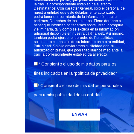
consentimiento previo, que podrá facilitarnos mediante
la casilla correspondiente establecida al efecto;
Destinatarios: Con carácter general, sólo el personal de
nuestra entidad que esté debidamente autorizado
podrá tener conocimiento de la información que le
pedimos; Derechos de los usuarios: Tiene derecho a
saber qué información tenemos sobre usted, corregirla
y eliminarla, tal y como se explica en la información
adicional disponible en nuestra página web. Así mismo,
también podrá ejercer el derecho de Portabilidad,
solicitando el traspaso de su información a otra entidad;
Publicidad: Solo le enviaremos publicidad con su
autorización previa, que podrá facilitarnos mediante la
casilla correspondiente establecida al efecto.
* Consiento el uso de mis datos para los
fines indicados en la “
política de privacidad
”.
* Consiento el uso de mis datos personales
para recibir publicidad de su entidad.