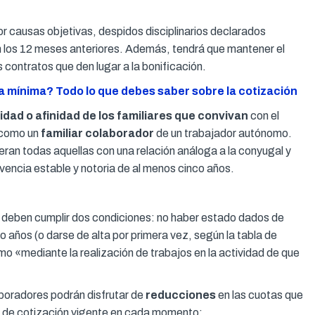
or causas objetivas, despidos disciplinarios declarados
 los 12 meses anteriores. Además, tendrá que mantener el
s contratos que den lugar a la bonificación.
 mínima? Todo lo que debes saber sobre la cotización
ad o afinidad de los familiares que convivan
con el
l como un
familiar colaborador
de un trabajador autónomo.
eran todas aquellas con una relación análoga a la conyugal y
encia estable y notoria de al menos cinco años.
se deben cumplir dos condiciones: no haber estado dados de
años (o darse de alta por primera vez, según la tabla de
mo «mediante la realización de trabajos en la actividad de que
laboradores podrán disfrutar de
reducciones
en las cuotas que
nte de cotización vigente en cada momento: