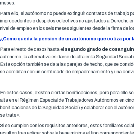
meses.
Para ello, el autónomo no puede extinguir contratos de trabajo p
improcedentes o despidos colectivos no ajustados a Derecho en
nivel de empleo en los seis meses siguientes desde la firma de lo
¿Cómo queda la pensión de un autónomo que cotiza por la
Para el resto de casos hasta el
segundo grado de cosanguinid
autónomo, la alternativa es darse de alta en la Seguridad Socia
Esta opción también se da a las parejas de hecho, que se consid
se acreditan con un certificado de empadronamiento y una conviv
En estos casos, existen ciertas bonificaciones, pero para ello 
alta en el Régimen Especial de Trabajadores Autónomos en cinco 
bonificaciones de la Seguridad Social) y colaborar con el autóno
se trate».
Si se cumplen con los requisitos anteriores, estos familiares co
resulten tras aplicar sobre la base mínima el tipo correspondie