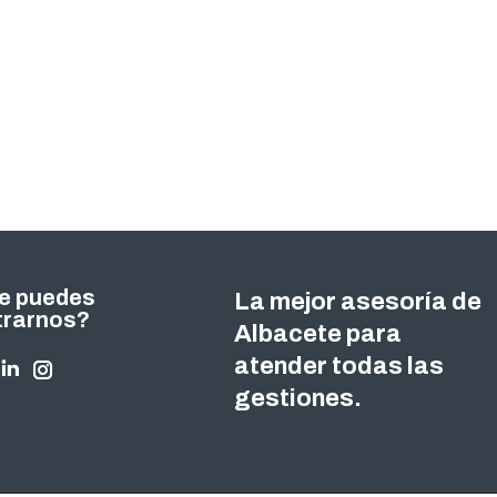
e puedes
La mejor asesoría de
trarnos?
Albacete para
atender todas las
nos en:
ok
tter
Linkedin
Instagram
gestiones.
ge
page
page
ens
opens
opens
in
in