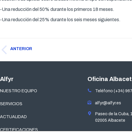
-Una reducción del 50% durante los primeros 18 meses.
-Una reducción del 25% durante los seis meses siguientes.
Navegación
ANTERIOR
entre
Publicación
publicaciones
anterior:
Alfyr
Oficina Albace
NUESTRO EQUIPO
Teléfono (+34) 967
alfyr@alfyr.es
SERVICIOS
Paseo de la Cuba, 
ACTUALIDAD
02005 Albacete
CERTIFICACIONES