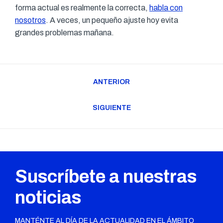
forma actual es realmente la correcta,
habla con
nosotros
. A veces, un pequeño ajuste hoy evita
grandes problemas mañana.
Navegación
ANTERIOR
entre
Publicación
publicaciones
anterior:
SIGUIENTE
Publicación
siguiente:
Suscríbete a nuestras
noticias
MANTÉNTE AL DÍA DE LA ACTUALIDAD EN EL ÁMBITO