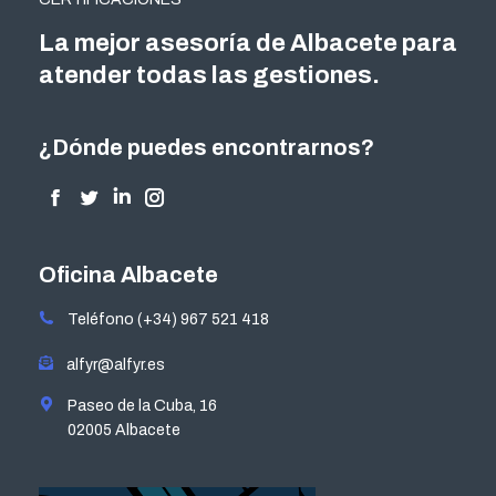
La mejor asesoría de Albacete para
atender todas las gestiones.
¿Dónde puedes encontrarnos?
Encuéntranos en:
Facebook
Twitter
Linkedin
Instagram
page
page
page
page
opens
opens
opens
opens
Oficina Albacete
in
in
in
in
Teléfono (+34) 967 521 418
new
new
new
new
window
window
window
window
alfyr@alfyr.es
Paseo de la Cuba, 16
02005 Albacete