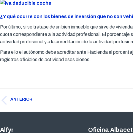
¿Y qué ocurre con los bienes de inversión que no son veh
Por último, si se tratase de un bien inmueble que sirve de vivien
cuota correspondiente a la actividad profesional. El porcentaje 
actividad profesional y a la acreditación de la actividad profesion
Para ello el autónomo debe acreditar ante Hacienda el porcentaje
registros oficiales de actividad esos bienes.
Navegación
ANTERIOR
entre
Publicación
publicaciones
anterior:
Alfyr
Oficina Albace