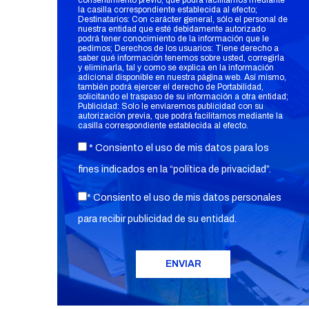
consentimiento previo, que podrá facilitarnos mediante
la casilla correspondiente establecida al efecto;
Destinatarios: Con carácter general, sólo el personal de
nuestra entidad que esté debidamente autorizado
podrá tener conocimiento de la información que le
pedimos; Derechos de los usuarios: Tiene derecho a
saber qué información tenemos sobre usted, corregirla
y eliminarla, tal y como se explica en la información
adicional disponible en nuestra página web. Así mismo,
también podrá ejercer el derecho de Portabilidad,
solicitando el traspaso de su información a otra entidad;
Publicidad: Solo le enviaremos publicidad con su
autorización previa, que podrá facilitarnos mediante la
casilla correspondiente establecida al efecto.
* Consiento el uso de mis datos para los
fines indicados en la “
política de privacidad
”.
* Consiento el uso de mis datos personales
para recibir publicidad de su entidad.