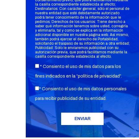
consentimiento previo, que podrá facilitarnos mediante
la casilla correspondiente establecida al efecto;
Destinatarios: Con carácter general, sólo el personal de
nuestra entidad que esté debidamente autorizado
podrá tener conocimiento de la información que le
pedimos; Derechos de los usuarios: Tiene derecho a
saber qué información tenemos sobre usted, corregirla
y eliminarla, tal y como se explica en la información
adicional disponible en nuestra página web. Así mismo,
también podrá ejercer el derecho de Portabilidad,
solicitando el traspaso de su información a otra entidad;
Publicidad: Solo le enviaremos publicidad con su
autorización previa, que podrá facilitarnos mediante la
casilla correspondiente establecida al efecto.
* Consiento el uso de mis datos para los
fines indicados en la “
política de privacidad
”.
* Consiento el uso de mis datos personales
para recibir publicidad de su entidad.