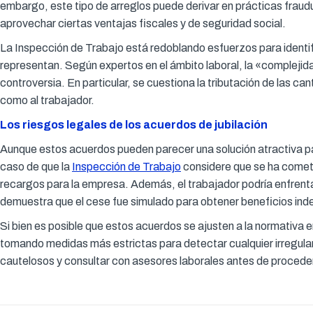
embargo, este tipo de arreglos puede derivar en prácticas fraudu
aprovechar ciertas ventajas fiscales y de seguridad social.
La Inspección de Trabajo está redoblando esfuerzos para identif
representan. Según expertos en el ámbito laboral, la «complejid
controversia. En particular, se cuestiona la tributación de las 
como al trabajador.
Los riesgos legales de los acuerdos de jubilación
Aunque estos acuerdos pueden parecer una solución atractiva pa
caso de que la
Inspección de Trabajo
considere que se ha cometi
recargos para la empresa. Además, el trabajador podría enfrent
demuestra que el cese fue simulado para obtener beneficios ind
Si bien es posible que estos acuerdos se ajusten a la normativa
tomando medidas más estrictas para detectar cualquier irregula
cautelosos y consultar con asesores laborales antes de proceder