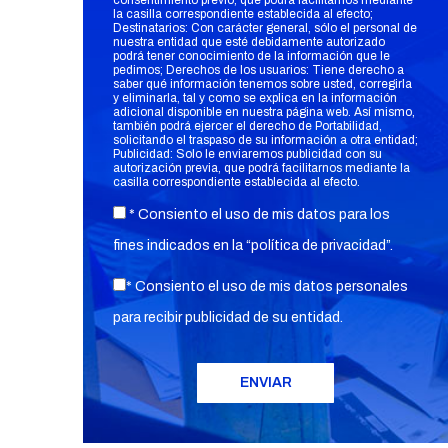
consentimiento previo, que podrá facilitarnos mediante
la casilla correspondiente establecida al efecto;
Destinatarios: Con carácter general, sólo el personal de
nuestra entidad que esté debidamente autorizado
podrá tener conocimiento de la información que le
pedimos; Derechos de los usuarios: Tiene derecho a
saber qué información tenemos sobre usted, corregirla
y eliminarla, tal y como se explica en la información
adicional disponible en nuestra página web. Así mismo,
también podrá ejercer el derecho de Portabilidad,
solicitando el traspaso de su información a otra entidad;
Publicidad: Solo le enviaremos publicidad con su
autorización previa, que podrá facilitarnos mediante la
casilla correspondiente establecida al efecto.
* Consiento el uso de mis datos para los
fines indicados en la “
política de privacidad
”.
* Consiento el uso de mis datos personales
para recibir publicidad de su entidad.