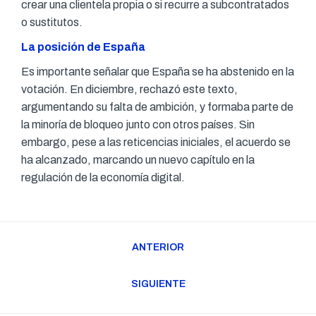
crear una clientela propia o si recurre a subcontratados
o sustitutos.
La posición de España
Es importante señalar que España se ha abstenido en la
votación. En diciembre, rechazó este texto,
argumentando su falta de ambición, y formaba parte de
la minoría de bloqueo junto con otros países. Sin
embargo, pese a las reticencias iniciales, el acuerdo se
ha alcanzado, marcando un nuevo capítulo en la
regulación de la economía digital.
Navegación
ANTERIOR
entre
Publicación
publicaciones
anterior:
SIGUIENTE
Publicación
siguiente: