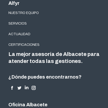
Alfyr
NUESTRO EQUIPO
SERVICIOS
ACTUALIDAD
CERTIFICACIONES
La mejor asesoría de Albacete para
atender todas las gestiones.
¿Dónde puedes encontrarnos?
Encuéntranos en:
Facebook
Twitter
Linkedin
Instagram
page
page
page
page
opens
opens
opens
opens
Oficina Albacete