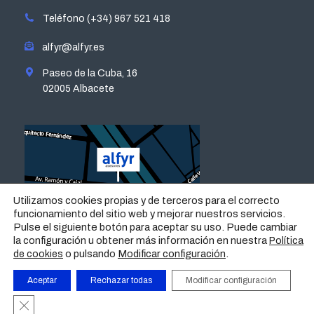
in
in
in
in
Teléfono (+34) 967 521 418
new
new
new
new
window
window
window
window
alfyr@alfyr.es
Paseo de la Cuba, 16
02005 Albacete
Utilizamos cookies propias y de terceros para el correcto
funcionamiento del sitio web y mejorar nuestros servicios.
Pulse el siguiente botón para aceptar su uso. Puede cambiar
la configuración u obtener más información en nuestra
Política
o pulsando
Modificar configuración
.
de cookies
Aceptar
Rechazar todas
Modificar configuración
AVISO LEGAL
|
POLÍTICA DE PRIVACIDAD
|
POLÍTICA DE
Cerrar el banner de cookies RGPD
COOKIES
|
CONTACTO